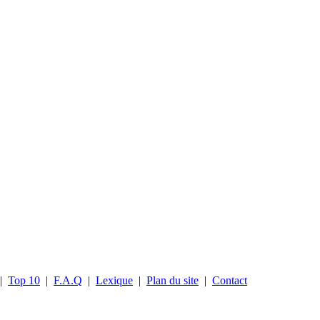
|
Top 10
|
F.A.Q
|
Lexique
|
Plan du site
|
Contact