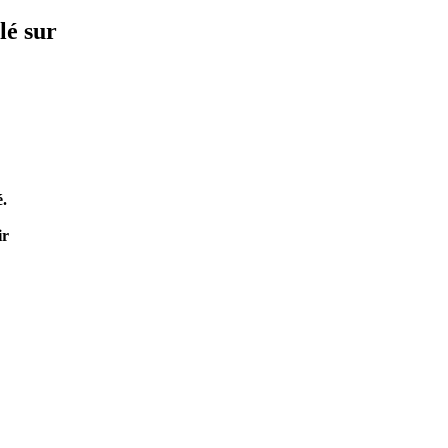
lé sur
é.
ir