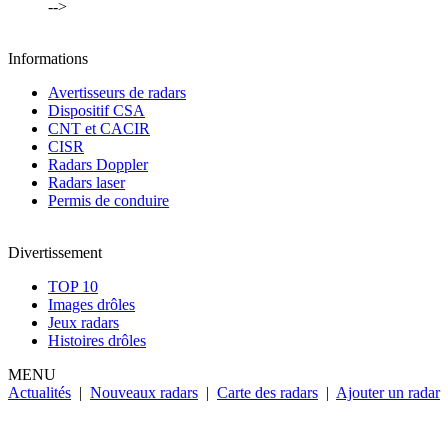
-->
Informations
Avertisseurs de radars
Dispositif CSA
CNT et CACIR
CISR
Radars Doppler
Radars laser
Permis de conduire
Divertissement
TOP 10
Images drôles
Jeux radars
Histoires drôles
MENU
Actualités
|
Nouveaux radars
|
Carte des radars
|
Ajouter un radar