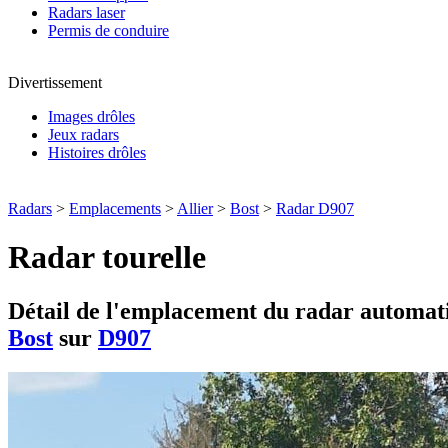
Radars laser
Permis de conduire
Divertissement
Images drôles
Jeux radars
Histoires drôles
Radars
>
Emplacements
>
Allier
>
Bost
>
Radar D907
Radar tourelle
Détail de l'emplacement du radar automati
Bost
sur
D907