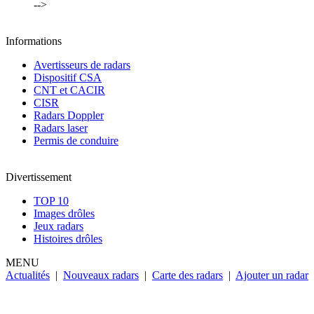
-->
Informations
Avertisseurs de radars
Dispositif CSA
CNT et CACIR
CISR
Radars Doppler
Radars laser
Permis de conduire
Divertissement
TOP 10
Images drôles
Jeux radars
Histoires drôles
MENU
Actualités
|
Nouveaux radars
|
Carte des radars
|
Ajouter un radar