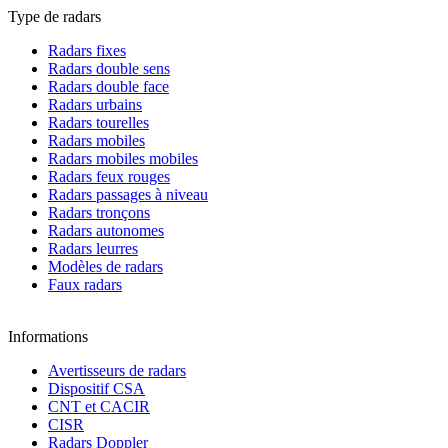
Type de radars
Radars fixes
Radars double sens
Radars double face
Radars urbains
Radars tourelles
Radars mobiles
Radars mobiles mobiles
Radars feux rouges
Radars passages à niveau
Radars tronçons
Radars autonomes
Radars leurres
Modèles de radars
Faux radars
Informations
Avertisseurs de radars
Dispositif CSA
CNT et CACIR
CISR
Radars Doppler