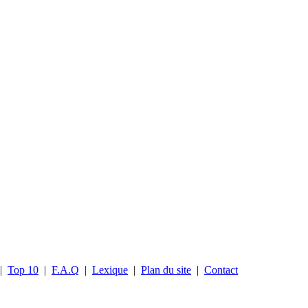
|
Top 10
|
F.A.Q
|
Lexique
|
Plan du site
|
Contact