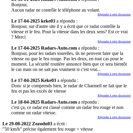
Bonjour,
Aucun radar ne contrôle le téléphone au volant.
Répondre à cette discussion
Le 17-04-2025 keke03
a répondu :
Bonjour, sur d'autre site il y a écrit que ce radar contrôle la
vitesse et le feu. Pour la vitesse dans les deux sens? Est ce vrai
? Merci
Répondre à cette discussion
Le 17-04-2025 Radars-Auto.com
a répondu :
Bonjour, pour les radars tourelles, ils ne peuvent faire que la
vitesse ou que le feu rouge. Pas les deux, en tout cas pour le
moment. La sécurité routière annonce bien que ce sera bientôt
le cas mais on ne sait pas vraiment si c'est vrai...
Répondre à cette discussion
Le 17-04-2025 Keke03
a répondu :
Donc si je comprends bien, le radar de Charmeil ne fait que le
feu et pas les excès de vitesse
Répondre à cette discussion
Le 18-04-2025 Radars-Auto.com
a répondu :
c'est ça, ce radar est classé comme un radar feu rouge et non
comme un radar vitesse.
Répondre à cette discussion
Le 29-08-2022 Zozodu03
a écrit :
"50 km/h" précise également feu rouge + vitesse