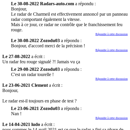
Le 30-08-2022 Radars-auto.com
a répondu :
Bonjour,
Le radar de Charmeil est effectivement annoncé par un panneau
radar comportant également la vitesse.
Mais à ce jour, ce radar ne contrôle que le franchissement feu
rouge.
Répondre à cette discussion
Le 30-08-2022 Zozodu03
a répondu :
Bonjour, d'accord merci de la précision !
Répondre à cette discussion
Le 27-08-2022
a écrit :
Un radar feu rouge signalé ?! Jamais vu ça
Le 29-08-2022 Zozodu03
a répondu :
C'est un radar tourelle !
Répondre à cette discussion
Le 23-06-2021 Clement
a écrit :
Bonjour,
Le radar est-il toujours en phase de test ?
Le 23-06-2021 Zozodu03
a répondu :
Nan !
Répondre à cette discussion
Le 14-04-2021 ludo
a écrit :
nous sommes le 14 avril 2021,est ce que le radar a fini sa phase de