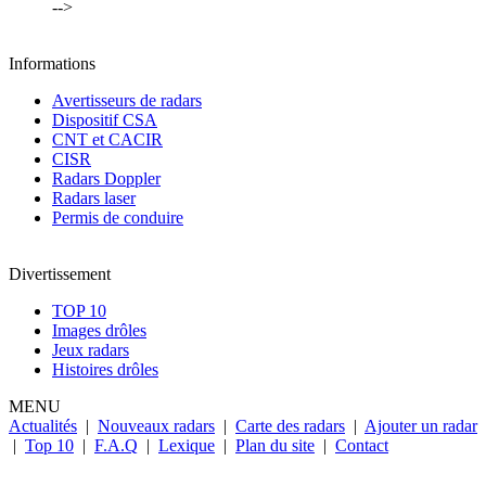
-->
Informations
Avertisseurs de radars
Dispositif CSA
CNT et CACIR
CISR
Radars Doppler
Radars laser
Permis de conduire
Divertissement
TOP 10
Images drôles
Jeux radars
Histoires drôles
MENU
Actualités
|
Nouveaux radars
|
Carte des radars
|
Ajouter un radar
|
Top 10
|
F.A.Q
|
Lexique
|
Plan du site
|
Contact