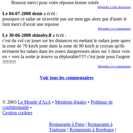
Bonsoir merci pour votre réponse.bonne soirée
Répondre à cette discussion
Le 04-07-2008 denis
a écrit :
pourquoi ce radar ne m'avertie pas sur mon gps alors que d'autre le
font merci d'avoir une reponse
Répondre à ce commentaire
Le 30-06-2008 shinoby.lf
a écrit :
c'est du vol car jouer sur les distances en mettant le radars juste apres
la zone de 70 km/h juste dans la zone de 90 km/h je croyais qu'ils
m'etaient les radars dans les zones dangereuses alors sur 1 deux voix
en + vers la sortie je trouve sa déplorable!!!!! c'est juste pour l'argent
!!!!!!!!!
Répondre à ce commentaire
Voir tous les commentaires
© 2003
Le Monde d'AzA
•
Mentions légales
•
Politique de
confidentialité
•
Gestion cookies
Restaurants à Paris
|
Restaurants à
Toulouse
|
Restaurants à Bordeaux
|