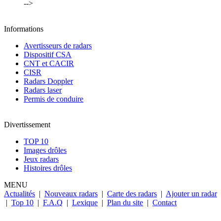
-->
Informations
Avertisseurs de radars
Dispositif CSA
CNT et CACIR
CISR
Radars Doppler
Radars laser
Permis de conduire
Divertissement
TOP 10
Images drôles
Jeux radars
Histoires drôles
MENU
Actualités
|
Nouveaux radars
|
Carte des radars
|
Ajouter un radar
|
Top 10
|
F.A.Q
|
Lexique
|
Plan du site
|
Contact