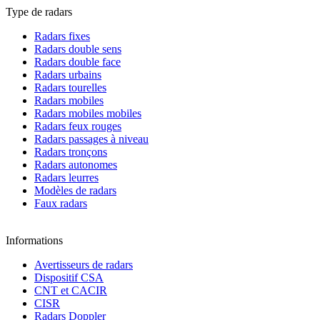
Type de radars
Radars fixes
Radars double sens
Radars double face
Radars urbains
Radars tourelles
Radars mobiles
Radars mobiles mobiles
Radars feux rouges
Radars passages à niveau
Radars tronçons
Radars autonomes
Radars leurres
Modèles de radars
Faux radars
Informations
Avertisseurs de radars
Dispositif CSA
CNT et CACIR
CISR
Radars Doppler