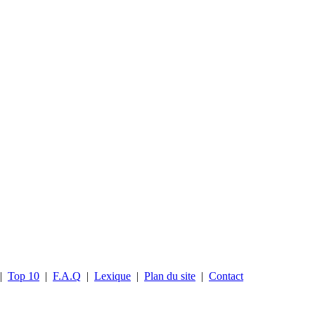
|
Top 10
|
F.A.Q
|
Lexique
|
Plan du site
|
Contact