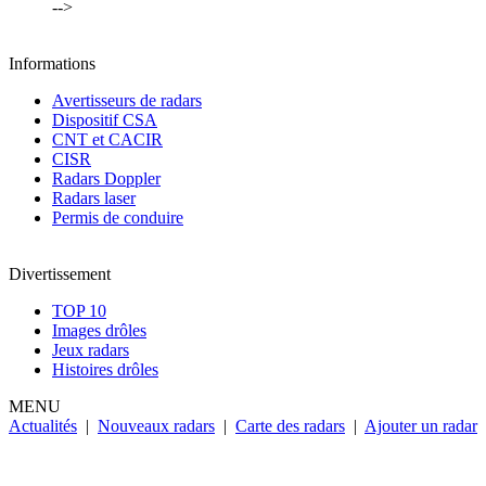
-->
Informations
Avertisseurs de radars
Dispositif CSA
CNT et CACIR
CISR
Radars Doppler
Radars laser
Permis de conduire
Divertissement
TOP 10
Images drôles
Jeux radars
Histoires drôles
MENU
Actualités
|
Nouveaux radars
|
Carte des radars
|
Ajouter un radar