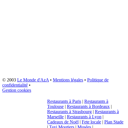
© 2003
Le Monde d'AzA
•
Mentions légales
•
Politique de
confidentialité
•
Gestion cookies
Restaurants à Paris
|
Restaurants à
Toulouse
|
Restaurants à Bordeaux
|
Restaurants à Strasbourg
|
Restaurants à
Marseille
|
Restaurants à Lyon
|
Cadeaux de Noël
|
Fete locale
|
Plan Stade
|
Taxi Moutiers
|
Musées
|