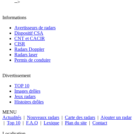
-->
Informations
Avertisseurs de radars
Dispositif CSA
CNT et CACIR
CISR
Radars Doppler
Radars laser
Permis de conduire
Divertissement
TOP 10
Images drôles
Jeux radars
Histoires drôles
MENU
Actualités
|
Nouveaux radars
|
Carte des radars
|
Ajouter un radar
|
Top 10
|
F.A.Q
|
Lexique
|
Plan du site
|
Contact
Localisation