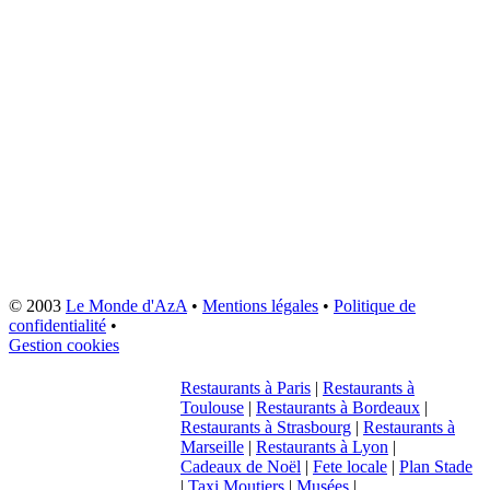
© 2003
Le Monde d'AzA
•
Mentions légales
•
Politique de
confidentialité
•
Gestion cookies
Restaurants à Paris
|
Restaurants à
Toulouse
|
Restaurants à Bordeaux
|
Restaurants à Strasbourg
|
Restaurants à
Marseille
|
Restaurants à Lyon
|
Cadeaux de Noël
|
Fete locale
|
Plan Stade
|
Taxi Moutiers
|
Musées
|