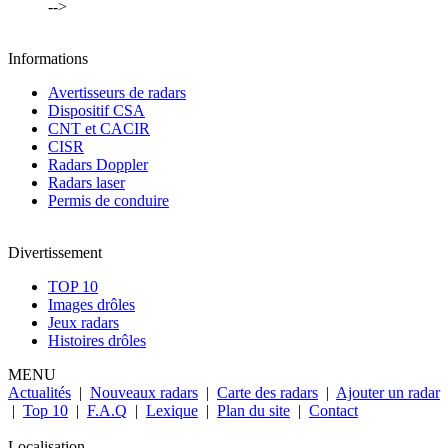
-->
Informations
Avertisseurs de radars
Dispositif CSA
CNT et CACIR
CISR
Radars Doppler
Radars laser
Permis de conduire
Divertissement
TOP 10
Images drôles
Jeux radars
Histoires drôles
MENU
Actualités
|
Nouveaux radars
|
Carte des radars
|
Ajouter un radar
|
Top 10
|
F.A.Q
|
Lexique
|
Plan du site
|
Contact
Localisation