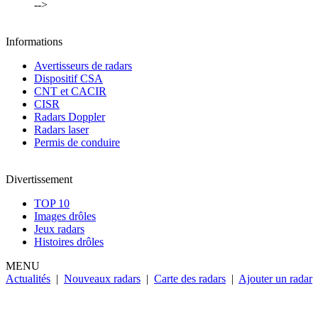
-->
Informations
Avertisseurs de radars
Dispositif CSA
CNT et CACIR
CISR
Radars Doppler
Radars laser
Permis de conduire
Divertissement
TOP 10
Images drôles
Jeux radars
Histoires drôles
MENU
Actualités
|
Nouveaux radars
|
Carte des radars
|
Ajouter un radar