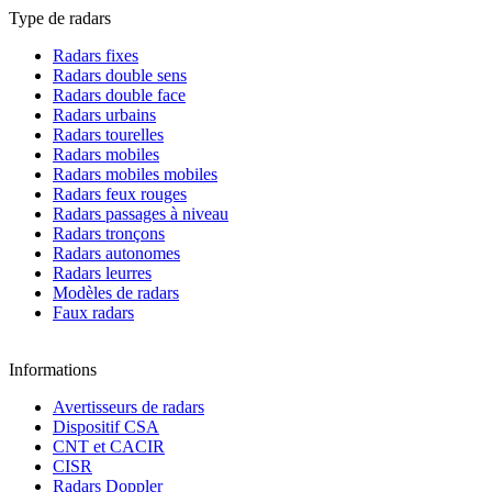
Type de radars
Radars fixes
Radars double sens
Radars double face
Radars urbains
Radars tourelles
Radars mobiles
Radars mobiles mobiles
Radars feux rouges
Radars passages à niveau
Radars tronçons
Radars autonomes
Radars leurres
Modèles de radars
Faux radars
Informations
Avertisseurs de radars
Dispositif CSA
CNT et CACIR
CISR
Radars Doppler