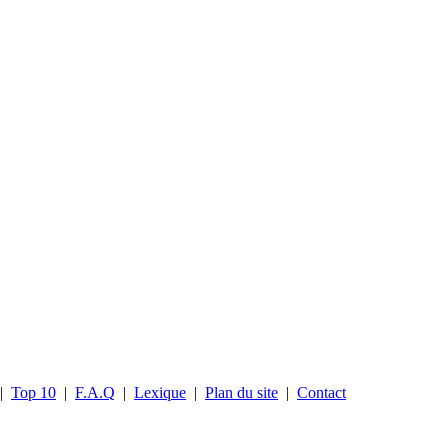
|
Top 10
|
F.A.Q
|
Lexique
|
Plan du site
|
Contact