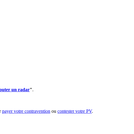
outer un radar
"
.
ur
payer votre contravention
ou
contester votre PV
.