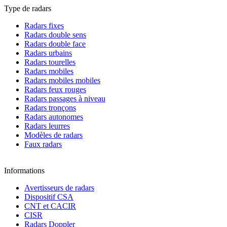
Type de radars
Radars fixes
Radars double sens
Radars double face
Radars urbains
Radars tourelles
Radars mobiles
Radars mobiles mobiles
Radars feux rouges
Radars passages à niveau
Radars tronçons
Radars autonomes
Radars leurres
Modèles de radars
Faux radars
Informations
Avertisseurs de radars
Dispositif CSA
CNT et CACIR
CISR
Radars Doppler