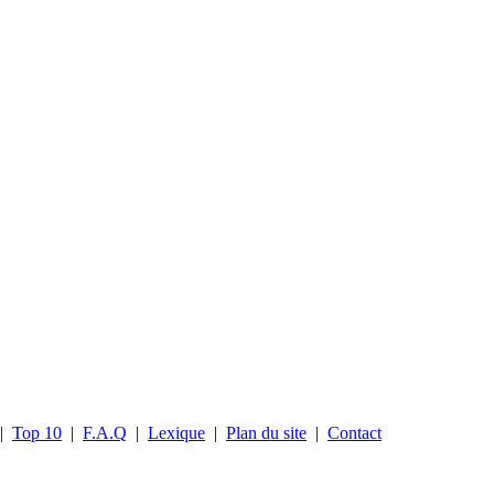
|
Top 10
|
F.A.Q
|
Lexique
|
Plan du site
|
Contact