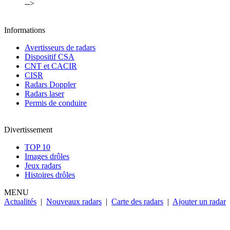
-->
Informations
Avertisseurs de radars
Dispositif CSA
CNT et CACIR
CISR
Radars Doppler
Radars laser
Permis de conduire
Divertissement
TOP 10
Images drôles
Jeux radars
Histoires drôles
MENU
Actualités
|
Nouveaux radars
|
Carte des radars
|
Ajouter un radar