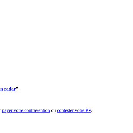
un radar
"
.
ur
payer votre contravention
ou
contester votre PV
.