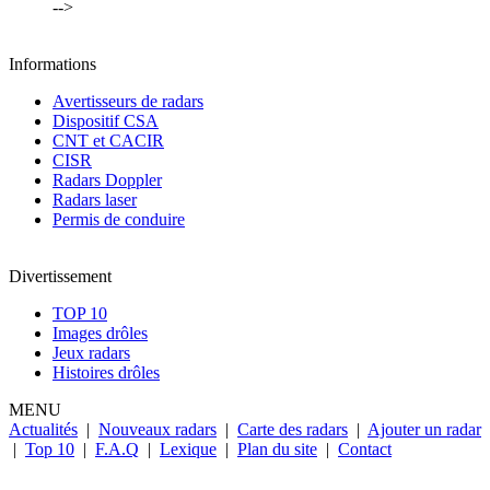
-->
Informations
Avertisseurs de radars
Dispositif CSA
CNT et CACIR
CISR
Radars Doppler
Radars laser
Permis de conduire
Divertissement
TOP 10
Images drôles
Jeux radars
Histoires drôles
MENU
Actualités
|
Nouveaux radars
|
Carte des radars
|
Ajouter un radar
|
Top 10
|
F.A.Q
|
Lexique
|
Plan du site
|
Contact