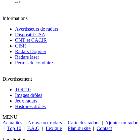
-->
Informations
Avertisseurs de radars
Dispositif CSA
CNT et CACIR
CISR
Radars Doppler
Radars laser
Permis de conduire
Divertissement
TOP 10
Images drôles
Jeux radars
Histoires drôles
MENU
Actualités
|
Nouveaux radars
|
Carte des radars
|
Ajouter un radar
|
Top 10
|
F.A.Q
|
Lexique
|
Plan du site
|
Contact
Localisation