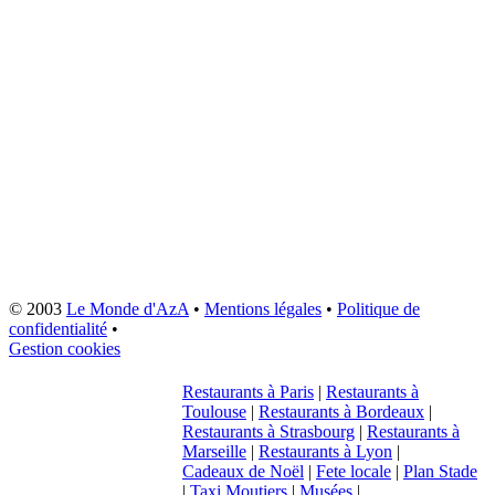
© 2003
Le Monde d'AzA
•
Mentions légales
•
Politique de
confidentialité
•
Gestion cookies
Restaurants à Paris
|
Restaurants à
Toulouse
|
Restaurants à Bordeaux
|
Restaurants à Strasbourg
|
Restaurants à
Marseille
|
Restaurants à Lyon
|
Cadeaux de Noël
|
Fete locale
|
Plan Stade
|
Taxi Moutiers
|
Musées
|