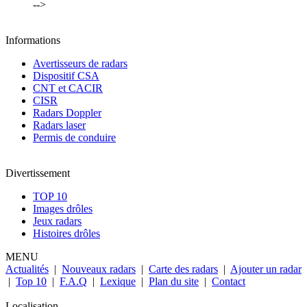
-->
Informations
Avertisseurs de radars
Dispositif CSA
CNT et CACIR
CISR
Radars Doppler
Radars laser
Permis de conduire
Divertissement
TOP 10
Images drôles
Jeux radars
Histoires drôles
MENU
Actualités
|
Nouveaux radars
|
Carte des radars
|
Ajouter un radar
|
Top 10
|
F.A.Q
|
Lexique
|
Plan du site
|
Contact
Localisation