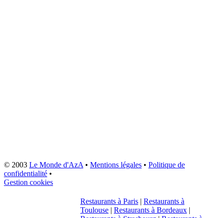
© 2003
Le Monde d'AzA
•
Mentions légales
•
Politique de
confidentialité
•
Gestion cookies
Restaurants à Paris
|
Restaurants à
Toulouse
|
Restaurants à Bordeaux
|