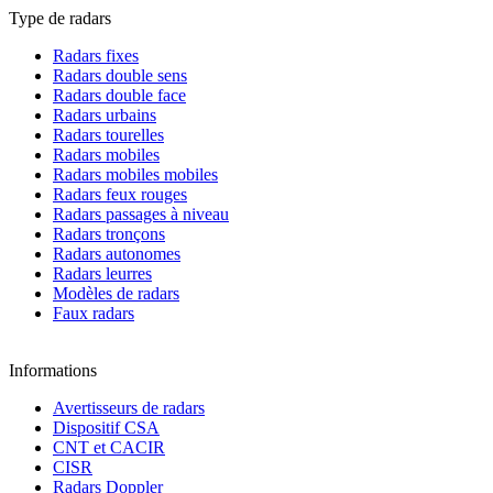
Type de radars
Radars fixes
Radars double sens
Radars double face
Radars urbains
Radars tourelles
Radars mobiles
Radars mobiles mobiles
Radars feux rouges
Radars passages à niveau
Radars tronçons
Radars autonomes
Radars leurres
Modèles de radars
Faux radars
Informations
Avertisseurs de radars
Dispositif CSA
CNT et CACIR
CISR
Radars Doppler