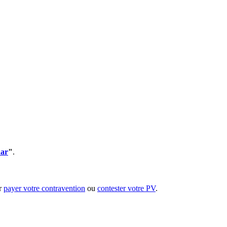
dar
"
.
ur
payer votre contravention
ou
contester votre PV
.