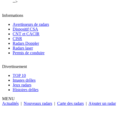
-->
Informations
Avertisseurs de radars
Dispositif CSA
CNT et CACIR
CISR
Radars Doppler
Radars laser
Permis de conduire
Divertissement
TOP 10
Images drôles
Jeux radars
Histoires drôles
MENU
Actualités
|
Nouveaux radars
|
Carte des radars
|
Ajouter un radar