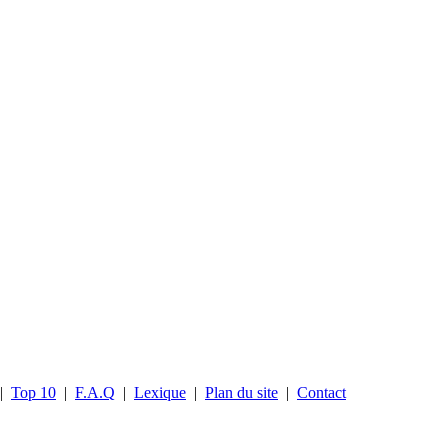
|
Top 10
|
F.A.Q
|
Lexique
|
Plan du site
|
Contact