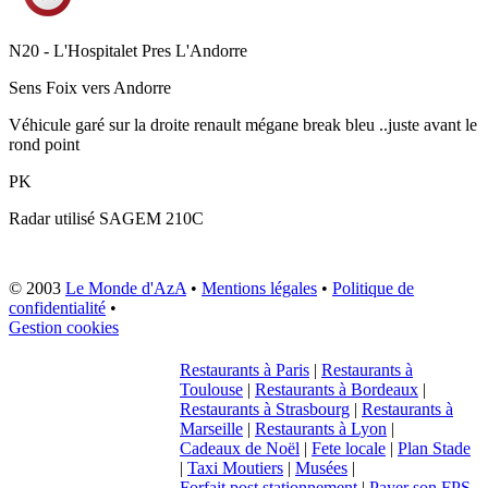
N20 - L'Hospitalet Pres L'Andorre
Sens
Foix vers Andorre
Véhicule garé sur la droite renault mégane break bleu ..juste avant le
rond point
PK
Radar utilisé
SAGEM 210C
© 2003
Le Monde d'AzA
•
Mentions légales
•
Politique de
confidentialité
•
Gestion cookies
Restaurants à Paris
|
Restaurants à
Toulouse
|
Restaurants à Bordeaux
|
Restaurants à Strasbourg
|
Restaurants à
Marseille
|
Restaurants à Lyon
|
Cadeaux de Noël
|
Fete locale
|
Plan Stade
|
Taxi Moutiers
|
Musées
|
Forfait post stationnement
|
Payer son FPS