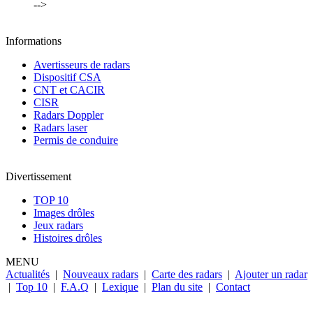
-->
Informations
Avertisseurs de radars
Dispositif CSA
CNT et CACIR
CISR
Radars Doppler
Radars laser
Permis de conduire
Divertissement
TOP 10
Images drôles
Jeux radars
Histoires drôles
MENU
Actualités
|
Nouveaux radars
|
Carte des radars
|
Ajouter un radar
|
Top 10
|
F.A.Q
|
Lexique
|
Plan du site
|
Contact