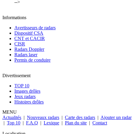
-->
Informations
Avertisseurs de radars
Dispositif CSA
CNT et CACIR
CISR
Radars Doppler
Radars laser
Permis de conduire
Divertissement
TOP 10
Images drôles
Jeux radars
Histoires drôles
MENU
Actualités
|
Nouveaux radars
|
Carte des radars
|
Ajouter un radar
|
Top 10
|
F.A.Q
|
Lexique
|
Plan du site
|
Contact
Localisation