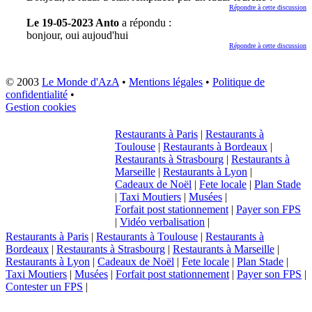
Répondre à cette discussion
Le 19-05-2023 Anto
a répondu :
bonjour, oui aujoud'hui
Répondre à cette discussion
© 2003
Le Monde d'AzA
•
Mentions légales
•
Politique de
confidentialité
•
Gestion cookies
Restaurants à Paris
|
Restaurants à
Toulouse
|
Restaurants à Bordeaux
|
Restaurants à Strasbourg
|
Restaurants à
Marseille
|
Restaurants à Lyon
|
Cadeaux de Noël
|
Fete locale
|
Plan Stade
|
Taxi Moutiers
|
Musées
|
Forfait post stationnement
|
Payer son FPS
|
Vidéo verbalisation
|
Restaurants à Paris
|
Restaurants à Toulouse
|
Restaurants à
Bordeaux
|
Restaurants à Strasbourg
|
Restaurants à Marseille
|
Restaurants à Lyon
|
Cadeaux de Noël
|
Fete locale
|
Plan Stade
|
Taxi Moutiers
|
Musées
|
Forfait post stationnement
|
Payer son FPS
|
Contester un FPS
|