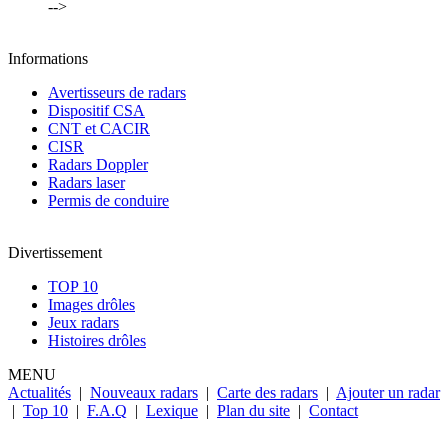
-->
Informations
Avertisseurs de radars
Dispositif CSA
CNT et CACIR
CISR
Radars Doppler
Radars laser
Permis de conduire
Divertissement
TOP 10
Images drôles
Jeux radars
Histoires drôles
MENU
Actualités
|
Nouveaux radars
|
Carte des radars
|
Ajouter un radar
|
Top 10
|
F.A.Q
|
Lexique
|
Plan du site
|
Contact