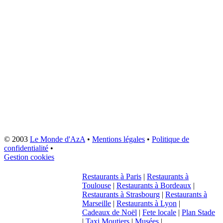
© 2003
Le Monde d'AzA
•
Mentions légales
•
Politique de
confidentialité
•
Gestion cookies
Restaurants à Paris
|
Restaurants à
Toulouse
|
Restaurants à Bordeaux
|
Restaurants à Strasbourg
|
Restaurants à
Marseille
|
Restaurants à Lyon
|
Cadeaux de Noël
|
Fete locale
|
Plan Stade
|
Taxi Moutiers
|
Musées
|