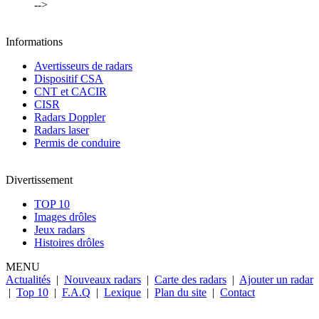
-->
Informations
Avertisseurs de radars
Dispositif CSA
CNT et CACIR
CISR
Radars Doppler
Radars laser
Permis de conduire
Divertissement
TOP 10
Images drôles
Jeux radars
Histoires drôles
MENU
Actualités
|
Nouveaux radars
|
Carte des radars
|
Ajouter un radar
|
Top 10
|
F.A.Q
|
Lexique
|
Plan du site
|
Contact