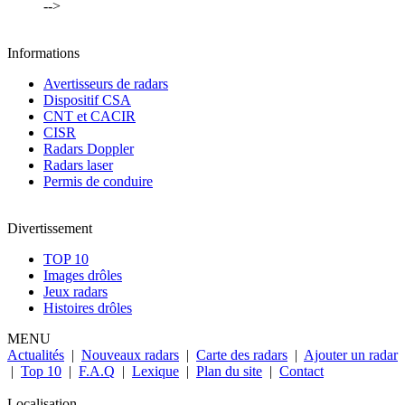
-->
Informations
Avertisseurs de radars
Dispositif CSA
CNT et CACIR
CISR
Radars Doppler
Radars laser
Permis de conduire
Divertissement
TOP 10
Images drôles
Jeux radars
Histoires drôles
MENU
Actualités
|
Nouveaux radars
|
Carte des radars
|
Ajouter un radar
|
Top 10
|
F.A.Q
|
Lexique
|
Plan du site
|
Contact
Localisation