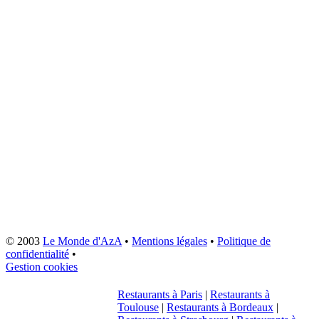
© 2003
Le Monde d'AzA
•
Mentions légales
•
Politique de
confidentialité
•
Gestion cookies
Restaurants à Paris
|
Restaurants à
Toulouse
|
Restaurants à Bordeaux
|