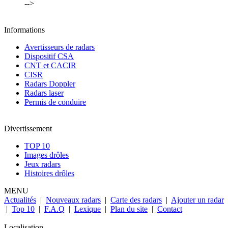
-->
Informations
Avertisseurs de radars
Dispositif CSA
CNT et CACIR
CISR
Radars Doppler
Radars laser
Permis de conduire
Divertissement
TOP 10
Images drôles
Jeux radars
Histoires drôles
MENU
Actualités
|
Nouveaux radars
|
Carte des radars
|
Ajouter un radar
|
Top 10
|
F.A.Q
|
Lexique
|
Plan du site
|
Contact
Localisation