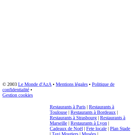
© 2003
Le Monde d'AzA
•
Mentions légales
•
Politique de
confidentialité
•
Gestion cookies
Restaurants à Paris
|
Restaurants à
Toulouse
|
Restaurants à Bordeaux
|
Restaurants à Strasbourg
|
Restaurants à
Marseille
|
Restaurants à Lyon
|
Cadeaux de Noël
|
Fete locale
|
Plan Stade
|
Taxi Moutiers
|
Musées
|