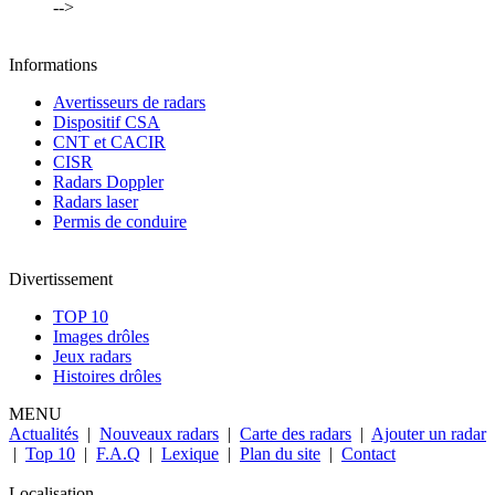
-->
Informations
Avertisseurs de radars
Dispositif CSA
CNT et CACIR
CISR
Radars Doppler
Radars laser
Permis de conduire
Divertissement
TOP 10
Images drôles
Jeux radars
Histoires drôles
MENU
Actualités
|
Nouveaux radars
|
Carte des radars
|
Ajouter un radar
|
Top 10
|
F.A.Q
|
Lexique
|
Plan du site
|
Contact
Localisation