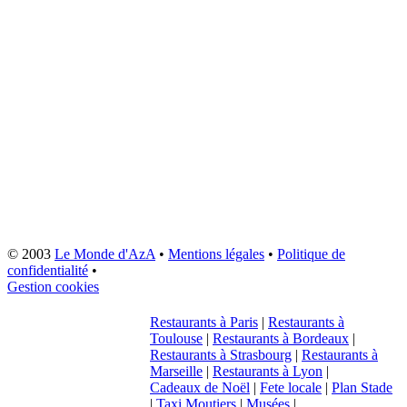
© 2003
Le Monde d'AzA
•
Mentions légales
•
Politique de
confidentialité
•
Gestion cookies
Restaurants à Paris
|
Restaurants à
Toulouse
|
Restaurants à Bordeaux
|
Restaurants à Strasbourg
|
Restaurants à
Marseille
|
Restaurants à Lyon
|
Cadeaux de Noël
|
Fete locale
|
Plan Stade
|
Taxi Moutiers
|
Musées
|