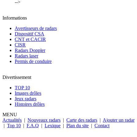
-->
Informations
Avertisseurs de radars
Dispositif CSA
CNT et CACIR
CISR
Radars Doppler
Radars laser
Permis de conduire
Divertissement
TOP 10
Images drôles
Jeux radars
Histoires drôles
MENU
Actualités
|
Nouveaux radars
|
Carte des radars
|
Ajouter un radar
|
Top 10
|
F.A.Q
|
Lexique
|
Plan du site
|
Contact