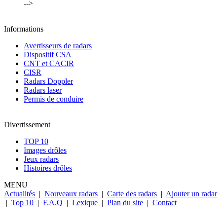
-->
Informations
Avertisseurs de radars
Dispositif CSA
CNT et CACIR
CISR
Radars Doppler
Radars laser
Permis de conduire
Divertissement
TOP 10
Images drôles
Jeux radars
Histoires drôles
MENU
Actualités
|
Nouveaux radars
|
Carte des radars
|
Ajouter un radar
|
Top 10
|
F.A.Q
|
Lexique
|
Plan du site
|
Contact