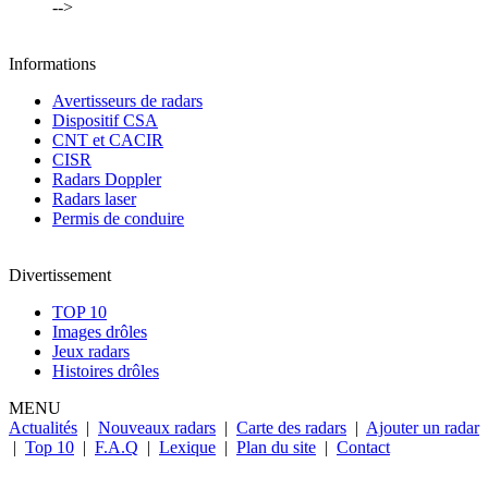
-->
Informations
Avertisseurs de radars
Dispositif CSA
CNT et CACIR
CISR
Radars Doppler
Radars laser
Permis de conduire
Divertissement
TOP 10
Images drôles
Jeux radars
Histoires drôles
MENU
Actualités
|
Nouveaux radars
|
Carte des radars
|
Ajouter un radar
|
Top 10
|
F.A.Q
|
Lexique
|
Plan du site
|
Contact