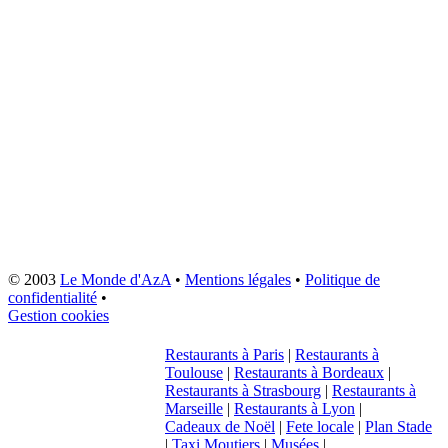
© 2003
Le Monde d'AzA
•
Mentions légales
•
Politique de
confidentialité
•
Gestion cookies
Restaurants à Paris
|
Restaurants à
Toulouse
|
Restaurants à Bordeaux
|
Restaurants à Strasbourg
|
Restaurants à
Marseille
|
Restaurants à Lyon
|
Cadeaux de Noël
|
Fete locale
|
Plan Stade
|
Taxi Moutiers
|
Musées
|