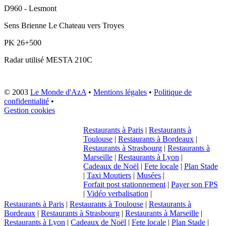
D960 - Lesmont
Sens
Brienne Le Chateau vers Troyes
PK
26+500
Radar utilisé
MESTA 210C
© 2003
Le Monde d'AzA
•
Mentions légales
•
Politique de
confidentialité
•
Gestion cookies
Restaurants à Paris
|
Restaurants à
Toulouse
|
Restaurants à Bordeaux
|
Restaurants à Strasbourg
|
Restaurants à
Marseille
|
Restaurants à Lyon
|
Cadeaux de Noël
|
Fete locale
|
Plan Stade
|
Taxi Moutiers
|
Musées
|
Forfait post stationnement
|
Payer son FPS
|
Vidéo verbalisation
|
Restaurants à Paris
|
Restaurants à Toulouse
|
Restaurants à
Bordeaux
|
Restaurants à Strasbourg
|
Restaurants à Marseille
|
Restaurants à Lyon
|
Cadeaux de Noël
|
Fete locale
|
Plan Stade
|