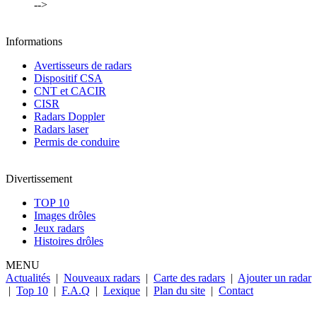
-->
Informations
Avertisseurs de radars
Dispositif CSA
CNT et CACIR
CISR
Radars Doppler
Radars laser
Permis de conduire
Divertissement
TOP 10
Images drôles
Jeux radars
Histoires drôles
MENU
Actualités
|
Nouveaux radars
|
Carte des radars
|
Ajouter un radar
|
Top 10
|
F.A.Q
|
Lexique
|
Plan du site
|
Contact