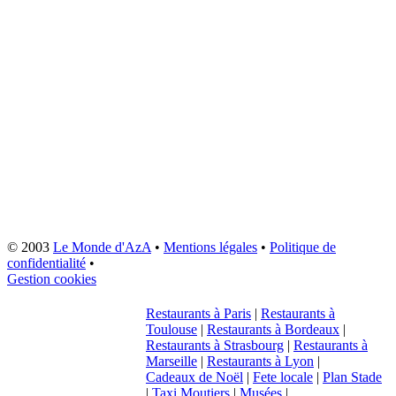
© 2003
Le Monde d'AzA
•
Mentions légales
•
Politique de
confidentialité
•
Gestion cookies
Restaurants à Paris
|
Restaurants à
Toulouse
|
Restaurants à Bordeaux
|
Restaurants à Strasbourg
|
Restaurants à
Marseille
|
Restaurants à Lyon
|
Cadeaux de Noël
|
Fete locale
|
Plan Stade
|
Taxi Moutiers
|
Musées
|