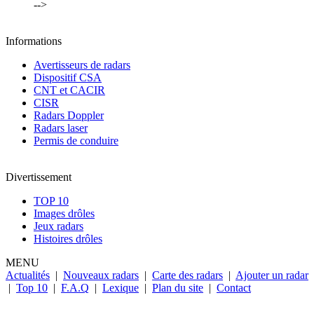
-->
Informations
Avertisseurs de radars
Dispositif CSA
CNT et CACIR
CISR
Radars Doppler
Radars laser
Permis de conduire
Divertissement
TOP 10
Images drôles
Jeux radars
Histoires drôles
MENU
Actualités
|
Nouveaux radars
|
Carte des radars
|
Ajouter un radar
|
Top 10
|
F.A.Q
|
Lexique
|
Plan du site
|
Contact