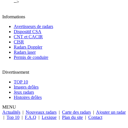
-->
Informations
Avertisseurs de radars
Dispositif CSA
CNT et CACIR
CISR
Radars Doppler
Radars laser
Permis de conduire
Divertissement
TOP 10
Images drôles
Jeux radars
Histoires drôles
MENU
Actualités
|
Nouveaux radars
|
Carte des radars
|
Ajouter un radar
|
Top 10
|
F.A.Q
|
Lexique
|
Plan du site
|
Contact