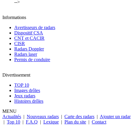
-->
Informations
Avertisseurs de radars
Dispositif CSA
CNT et CACIR
CISR
Radars Doppler
Radars laser
Permis de conduire
Divertissement
TOP 10
Images drôles
Jeux radars
Histoires drôles
MENU
Actualités
|
Nouveaux radars
|
Carte des radars
|
Ajouter un radar
|
Top 10
|
F.A.Q
|
Lexique
|
Plan du site
|
Contact