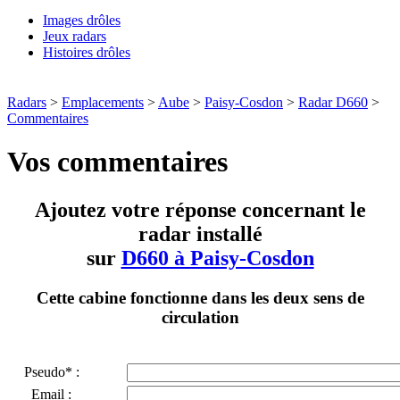
Images drôles
Jeux radars
Histoires drôles
Radars
>
Emplacements
>
Aube
>
Paisy-Cosdon
>
Radar D660
>
Commentaires
Vos commentaires
Ajoutez votre réponse concernant le
radar installé
sur
D660 à Paisy-Cosdon
Cette cabine fonctionne dans les deux sens de
circulation
Pseudo* :
Email :