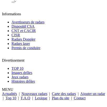
-->
Informations
Avertisseurs de radars
Dispositif CSA
CNT et CACIR
CISR
Radars Doppler
Radars laser
Permis de conduire
Divertissement
TOP 10
Images drôles
Jeux radars
Histoires drôles
MENU
Actualités
|
Nouveaux radars
|
Carte des radars
|
Ajouter un radar
|
Top 10
|
F.A.Q
|
Lexique
|
Plan du site
|
Contact