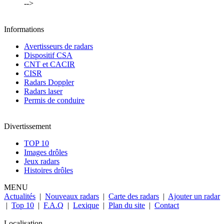
-->
Informations
Avertisseurs de radars
Dispositif CSA
CNT et CACIR
CISR
Radars Doppler
Radars laser
Permis de conduire
Divertissement
TOP 10
Images drôles
Jeux radars
Histoires drôles
MENU
Actualités
|
Nouveaux radars
|
Carte des radars
|
Ajouter un radar
|
Top 10
|
F.A.Q
|
Lexique
|
Plan du site
|
Contact
Localisation