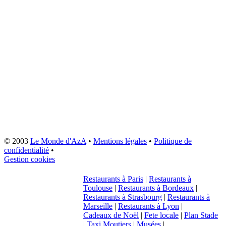
© 2003
Le Monde d'AzA
•
Mentions légales
•
Politique de
confidentialité
•
Gestion cookies
Restaurants à Paris
|
Restaurants à
Toulouse
|
Restaurants à Bordeaux
|
Restaurants à Strasbourg
|
Restaurants à
Marseille
|
Restaurants à Lyon
|
Cadeaux de Noël
|
Fete locale
|
Plan Stade
|
Taxi Moutiers
|
Musées
|