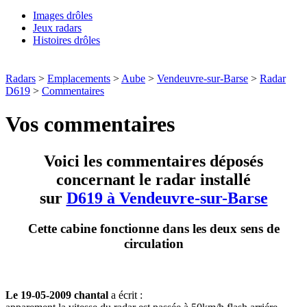
Images drôles
Jeux radars
Histoires drôles
Radars
>
Emplacements
>
Aube
>
Vendeuvre-sur-Barse
>
Radar
D619
>
Commentaires
Vos commentaires
Voici les commentaires déposés
concernant le radar installé
sur
D619 à Vendeuvre-sur-Barse
Cette cabine fonctionne dans les deux sens de
circulation
Le 19-05-2009 chantal
a écrit :