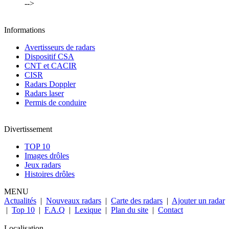
-->
Informations
Avertisseurs de radars
Dispositif CSA
CNT et CACIR
CISR
Radars Doppler
Radars laser
Permis de conduire
Divertissement
TOP 10
Images drôles
Jeux radars
Histoires drôles
MENU
Actualités
|
Nouveaux radars
|
Carte des radars
|
Ajouter un radar
|
Top 10
|
F.A.Q
|
Lexique
|
Plan du site
|
Contact
Localisation