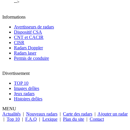
-->
Informations
Avertisseurs de radars
Dispositif CSA
CNT et CACIR
CISR
Radars Doppler
Radars laser
Permis de conduire
Divertissement
TOP 10
Images drôles
Jeux radars
Histoires drôles
MENU
Actualités
|
Nouveaux radars
|
Carte des radars
|
Ajouter un radar
|
Top 10
|
F.A.Q
|
Lexique
|
Plan du site
|
Contact