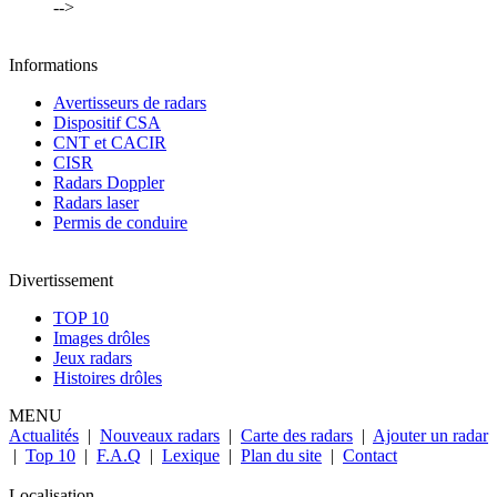
-->
Informations
Avertisseurs de radars
Dispositif CSA
CNT et CACIR
CISR
Radars Doppler
Radars laser
Permis de conduire
Divertissement
TOP 10
Images drôles
Jeux radars
Histoires drôles
MENU
Actualités
|
Nouveaux radars
|
Carte des radars
|
Ajouter un radar
|
Top 10
|
F.A.Q
|
Lexique
|
Plan du site
|
Contact
Localisation