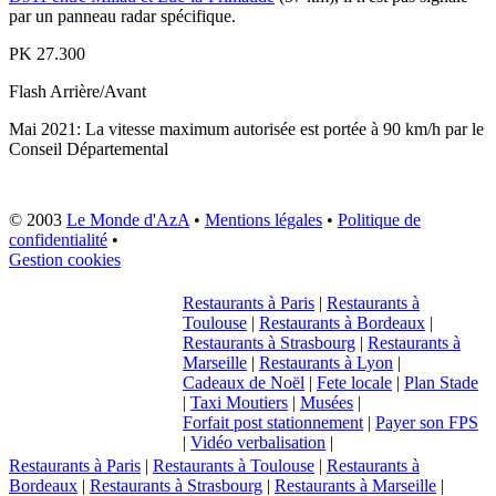
par un panneau radar spécifique.
PK
27.300
Flash
Arrière/Avant
Mai 2021: La vitesse maximum autorisée est portée à 90 km/h par le
Conseil Départemental
© 2003
Le Monde d'AzA
•
Mentions légales
•
Politique de
confidentialité
•
Gestion cookies
Restaurants à Paris
|
Restaurants à
Toulouse
|
Restaurants à Bordeaux
|
Restaurants à Strasbourg
|
Restaurants à
Marseille
|
Restaurants à Lyon
|
Cadeaux de Noël
|
Fete locale
|
Plan Stade
|
Taxi Moutiers
|
Musées
|
Forfait post stationnement
|
Payer son FPS
|
Vidéo verbalisation
|
Restaurants à Paris
|
Restaurants à Toulouse
|
Restaurants à
Bordeaux
|
Restaurants à Strasbourg
|
Restaurants à Marseille
|