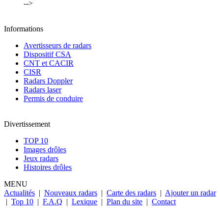
-->
Informations
Avertisseurs de radars
Dispositif CSA
CNT et CACIR
CISR
Radars Doppler
Radars laser
Permis de conduire
Divertissement
TOP 10
Images drôles
Jeux radars
Histoires drôles
MENU
Actualités
|
Nouveaux radars
|
Carte des radars
|
Ajouter un radar
|
Top 10
|
F.A.Q
|
Lexique
|
Plan du site
|
Contact