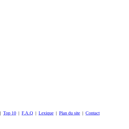
|
Top 10
|
F.A.Q
|
Lexique
|
Plan du site
|
Contact