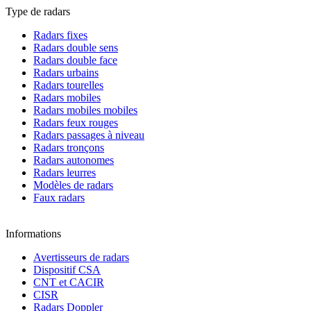
Type de radars
Radars fixes
Radars double sens
Radars double face
Radars urbains
Radars tourelles
Radars mobiles
Radars mobiles mobiles
Radars feux rouges
Radars passages à niveau
Radars tronçons
Radars autonomes
Radars leurres
Modèles de radars
Faux radars
Informations
Avertisseurs de radars
Dispositif CSA
CNT et CACIR
CISR
Radars Doppler