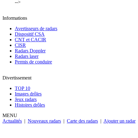
-->
Informations
Avertisseurs de radars
Dispositif CSA
CNT et CACIR
CISR
Radars Doppler
Radars laser
Permis de conduire
Divertissement
TOP 10
Images drôles
Jeux radars
Histoires drôles
MENU
Actualités
|
Nouveaux radars
|
Carte des radars
|
Ajouter un radar