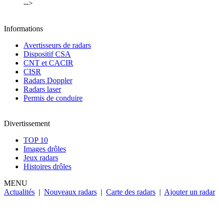
-->
Informations
Avertisseurs de radars
Dispositif CSA
CNT et CACIR
CISR
Radars Doppler
Radars laser
Permis de conduire
Divertissement
TOP 10
Images drôles
Jeux radars
Histoires drôles
MENU
Actualités
|
Nouveaux radars
|
Carte des radars
|
Ajouter un radar