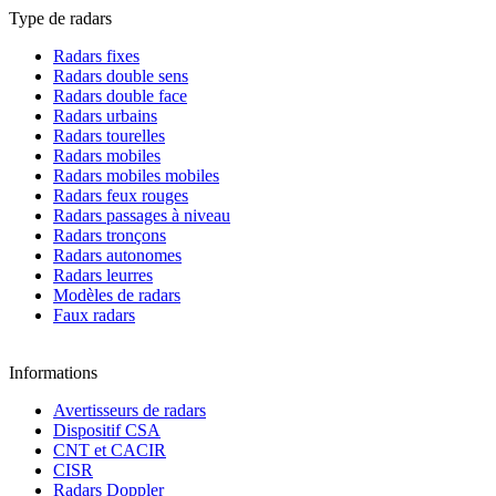
Type de radars
Radars fixes
Radars double sens
Radars double face
Radars urbains
Radars tourelles
Radars mobiles
Radars mobiles mobiles
Radars feux rouges
Radars passages à niveau
Radars tronçons
Radars autonomes
Radars leurres
Modèles de radars
Faux radars
Informations
Avertisseurs de radars
Dispositif CSA
CNT et CACIR
CISR
Radars Doppler