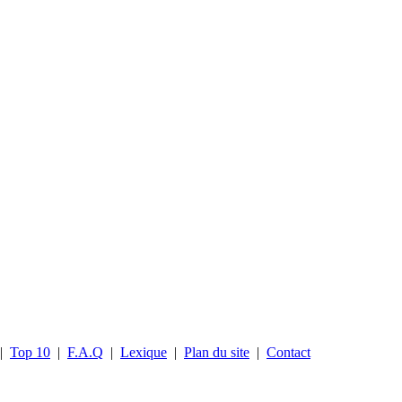
|
Top 10
|
F.A.Q
|
Lexique
|
Plan du site
|
Contact