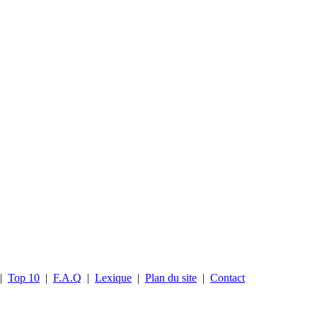
|
Top 10
|
F.A.Q
|
Lexique
|
Plan du site
|
Contact