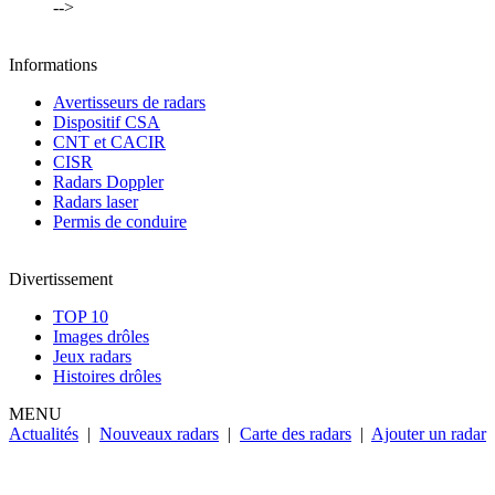
-->
Informations
Avertisseurs de radars
Dispositif CSA
CNT et CACIR
CISR
Radars Doppler
Radars laser
Permis de conduire
Divertissement
TOP 10
Images drôles
Jeux radars
Histoires drôles
MENU
Actualités
|
Nouveaux radars
|
Carte des radars
|
Ajouter un radar