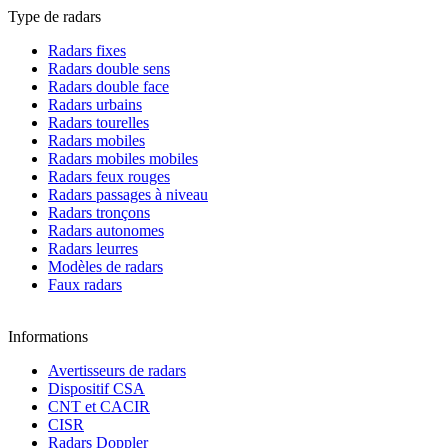
Type de radars
Radars fixes
Radars double sens
Radars double face
Radars urbains
Radars tourelles
Radars mobiles
Radars mobiles mobiles
Radars feux rouges
Radars passages à niveau
Radars tronçons
Radars autonomes
Radars leurres
Modèles de radars
Faux radars
Informations
Avertisseurs de radars
Dispositif CSA
CNT et CACIR
CISR
Radars Doppler