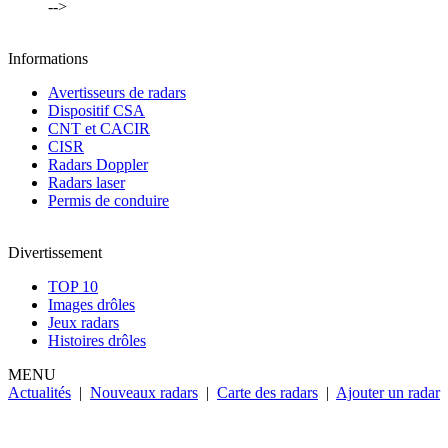
-->
Informations
Avertisseurs de radars
Dispositif CSA
CNT et CACIR
CISR
Radars Doppler
Radars laser
Permis de conduire
Divertissement
TOP 10
Images drôles
Jeux radars
Histoires drôles
MENU
Actualités
|
Nouveaux radars
|
Carte des radars
|
Ajouter un radar