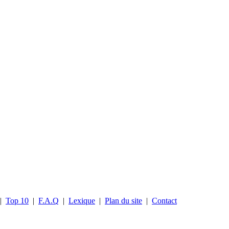
|
Top 10
|
F.A.Q
|
Lexique
|
Plan du site
|
Contact