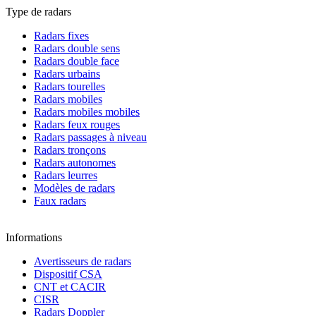
Type de radars
Radars fixes
Radars double sens
Radars double face
Radars urbains
Radars tourelles
Radars mobiles
Radars mobiles mobiles
Radars feux rouges
Radars passages à niveau
Radars tronçons
Radars autonomes
Radars leurres
Modèles de radars
Faux radars
Informations
Avertisseurs de radars
Dispositif CSA
CNT et CACIR
CISR
Radars Doppler