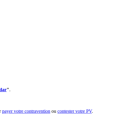
dar
"
.
ur
payer votre contravention
ou
contester votre PV
.