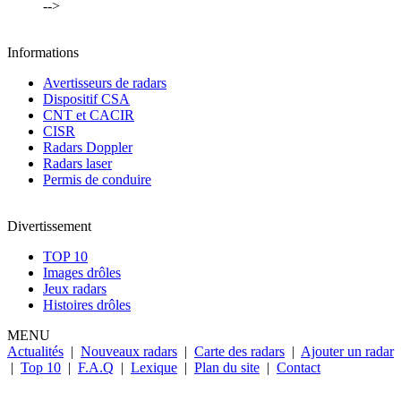
-->
Informations
Avertisseurs de radars
Dispositif CSA
CNT et CACIR
CISR
Radars Doppler
Radars laser
Permis de conduire
Divertissement
TOP 10
Images drôles
Jeux radars
Histoires drôles
MENU
Actualités
|
Nouveaux radars
|
Carte des radars
|
Ajouter un radar
|
Top 10
|
F.A.Q
|
Lexique
|
Plan du site
|
Contact