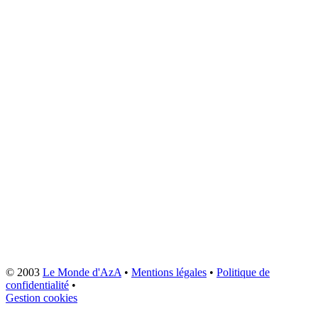
© 2003
Le Monde d'AzA
•
Mentions légales
•
Politique de
confidentialité
•
Gestion cookies