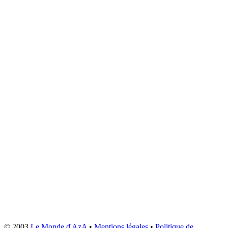
© 2003
Le Monde d'AzA
•
Mentions légales
•
Politique de