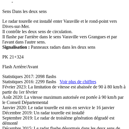
D27
-
Varaville
Sens
Dans les deux sens
Le radar tourelle est installé enter Varaville et le rond-point vers
Dives-sur-Mer.
Il contrôle les deux sens de circulation.
Il flashe par l'arrière dans le sens Varaville vers Grangues et par
l'avant dans l'autre sens.
Signalisation :
Panneaux radars dans les deux sens
PK
21+324
Flash
Arrière/Avant
Statistiques 2017: 2098 flashs
Statistiques 2016: 2299 flashs
Voir plus de chiffres
Février 2023: La limitation de vitesse est abaissée de 90 à 80 km/h à
partir du 1er février
Août 2020: La vitesse maximum autorisée est portée à 90 km/h par
le Conseil Départemental
Janvier 2020: Le radar tourelle est mis en service le 16 janvier
Décembre 2019: Un radar tourelle est installé
Septembre 2019: Le radar de troisième génération dégradé est
démonté
Décembre 2015: Le radar flashe désormais dans les deux sens de