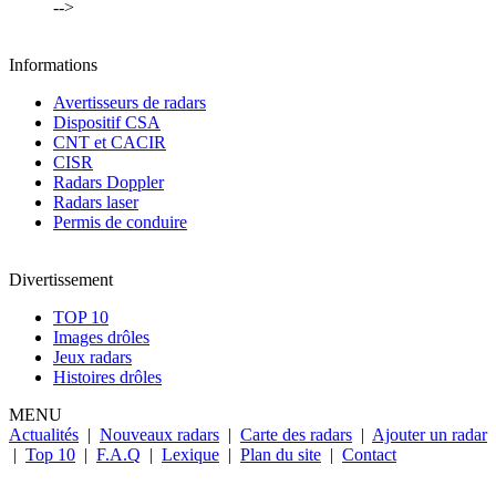
-->
Informations
Avertisseurs de radars
Dispositif CSA
CNT et CACIR
CISR
Radars Doppler
Radars laser
Permis de conduire
Divertissement
TOP 10
Images drôles
Jeux radars
Histoires drôles
MENU
Actualités
|
Nouveaux radars
|
Carte des radars
|
Ajouter un radar
|
Top 10
|
F.A.Q
|
Lexique
|
Plan du site
|
Contact