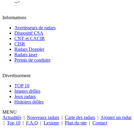
-->
Informations
Avertisseurs de radars
Dispositif CSA
CNT et CACIR
CISR
Radars Doppler
Radars laser
Permis de conduire
Divertissement
TOP 10
Images drôles
Jeux radars
Histoires drôles
MENU
Actualités
|
Nouveaux radars
|
Carte des radars
|
Ajouter un radar
|
Top 10
|
F.A.Q
|
Lexique
|
Plan du site
|
Contact