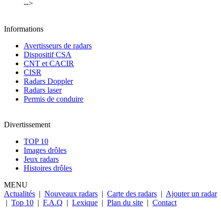
-->
Informations
Avertisseurs de radars
Dispositif CSA
CNT et CACIR
CISR
Radars Doppler
Radars laser
Permis de conduire
Divertissement
TOP 10
Images drôles
Jeux radars
Histoires drôles
MENU
Actualités
|
Nouveaux radars
|
Carte des radars
|
Ajouter un radar
|
Top 10
|
F.A.Q
|
Lexique
|
Plan du site
|
Contact