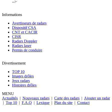
-->
Informations
Avertisseurs de radars
Dispositif CSA
CNT et CACIR
CISR
Radars Doppler
Radars laser
Permis de conduire
Divertissement
TOP 10
Images drôles
Jeux radars
Histoires drôles
MENU
Actualités
|
Nouveaux radars
|
Carte des radars
|
Ajouter un radar
|
Top 10
|
F.A.Q
|
Lexique
|
Plan du site
|
Contact