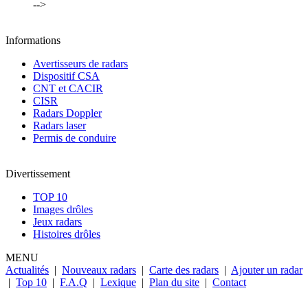
-->
Informations
Avertisseurs de radars
Dispositif CSA
CNT et CACIR
CISR
Radars Doppler
Radars laser
Permis de conduire
Divertissement
TOP 10
Images drôles
Jeux radars
Histoires drôles
MENU
Actualités
|
Nouveaux radars
|
Carte des radars
|
Ajouter un radar
|
Top 10
|
F.A.Q
|
Lexique
|
Plan du site
|
Contact