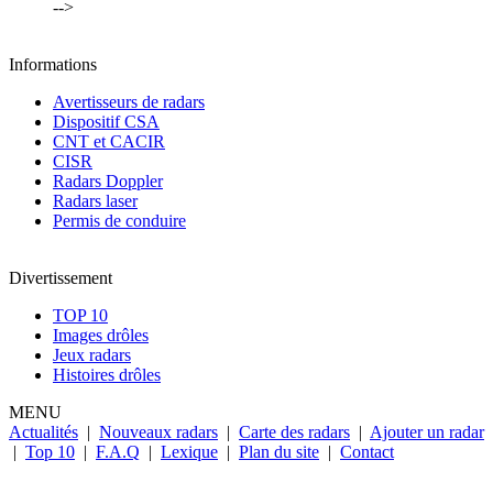
-->
Informations
Avertisseurs de radars
Dispositif CSA
CNT et CACIR
CISR
Radars Doppler
Radars laser
Permis de conduire
Divertissement
TOP 10
Images drôles
Jeux radars
Histoires drôles
MENU
Actualités
|
Nouveaux radars
|
Carte des radars
|
Ajouter un radar
|
Top 10
|
F.A.Q
|
Lexique
|
Plan du site
|
Contact