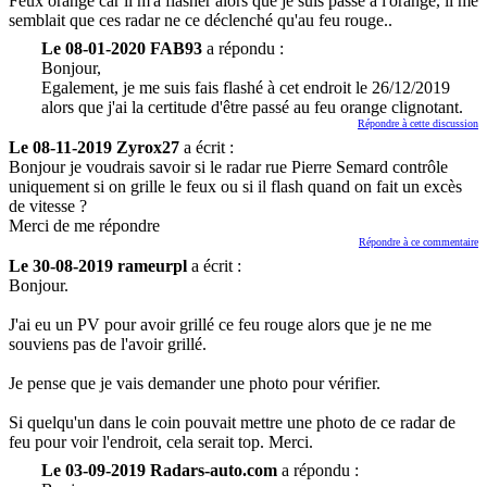
Feux orange car il m'a flasher alors que je suis passé à l'orange, il me
semblait que ces radar ne ce déclenché qu'au feu rouge..
Le 08-01-2020 FAB93
a répondu :
Bonjour,
Egalement, je me suis fais flashé à cet endroit le 26/12/2019
alors que j'ai la certitude d'être passé au feu orange clignotant.
Répondre à cette discussion
Le 08-11-2019 Zyrox27
a écrit :
Bonjour je voudrais savoir si le radar rue Pierre Semard contrôle
uniquement si on grille le feux ou si il flash quand on fait un excès
de vitesse ?
Merci de me répondre
Répondre à ce commentaire
Le 30-08-2019 rameurpl
a écrit :
Bonjour.
J'ai eu un PV pour avoir grillé ce feu rouge alors que je ne me
souviens pas de l'avoir grillé.
Je pense que je vais demander une photo pour vérifier.
Si quelqu'un dans le coin pouvait mettre une photo de ce radar de
feu pour voir l'endroit, cela serait top. Merci.
Le 03-09-2019 Radars-auto.com
a répondu :