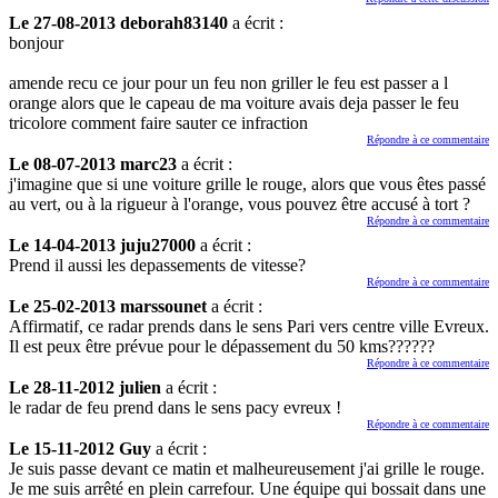
Le 27-08-2013 deborah83140
a écrit :
bonjour
amende recu ce jour pour un feu non griller le feu est passer a l
orange alors que le capeau de ma voiture avais deja passer le feu
tricolore comment faire sauter ce infraction
Répondre à ce commentaire
Le 08-07-2013 marc23
a écrit :
j'imagine que si une voiture grille le rouge, alors que vous êtes passé
au vert, ou à la rigueur à l'orange, vous pouvez être accusé à tort ?
Répondre à ce commentaire
Le 14-04-2013 juju27000
a écrit :
Prend il aussi les depassements de vitesse?
Répondre à ce commentaire
Le 25-02-2013 marssounet
a écrit :
Affirmatif, ce radar prends dans le sens Pari vers centre ville Evreux.
Il est peux être prévue pour le dépassement du 50 kms??????
Répondre à ce commentaire
Le 28-11-2012 julien
a écrit :
le radar de feu prend dans le sens pacy evreux !
Répondre à ce commentaire
Le 15-11-2012 Guy
a écrit :
Je suis passe devant ce matin et malheureusement j'ai grille le rouge.
Je me suis arrêté en plein carrefour. Une équipe qui bossait dans une