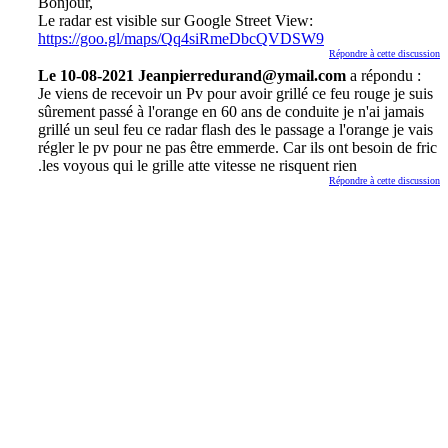
Bonjour,
Le radar est visible sur Google Street View:
https://goo.gl/maps/Qq4siRmeDbcQVDSW9
Répondre à cette discussion
Le 10-08-2021 Jeanpierredurand@ymail.com
a répondu :
Je viens de recevoir un Pv pour avoir grillé ce feu rouge je suis
sûrement passé à l'orange en 60 ans de conduite je n'ai jamais
grillé un seul feu ce radar flash des le passage a l'orange je vais
régler le pv pour ne pas être emmerde. Car ils ont besoin de fric
.les voyous qui le grille atte vitesse ne risquent rien
Répondre à cette discussion