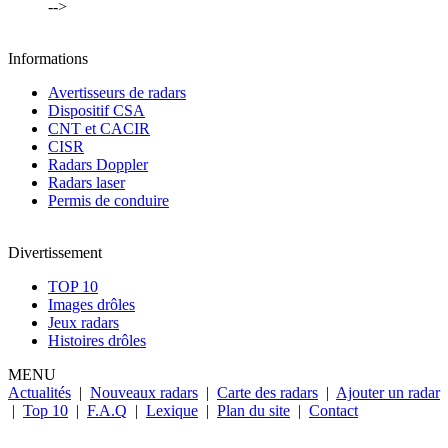
-->
Informations
Avertisseurs de radars
Dispositif CSA
CNT et CACIR
CISR
Radars Doppler
Radars laser
Permis de conduire
Divertissement
TOP 10
Images drôles
Jeux radars
Histoires drôles
MENU
Actualités
|
Nouveaux radars
|
Carte des radars
|
Ajouter un radar
|
Top 10
|
F.A.Q
|
Lexique
|
Plan du site
|
Contact