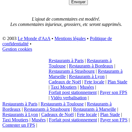
L'ajout de commentaires est modéré.
Les commentaires injurieux, grossiers, etc seront supprimés.
© 2003
Le Monde d'AzA
•
Mentions légales
•
Politique de
confidentialité
•
Gestion cookies
Restaurants à Paris
|
Restaurants à
Toulouse
|
Restaurants à Bordeaux
|
Restaurants à Strasbourg
|
Restaurants à
Marseille
|
Restaurants à Lyon
|
Cadeaux de Noël
|
Fete locale
|
Plan Stade
|
Taxi Moutiers
|
Musées
|
Forfait post stationnement
|
Payer son FPS
|
Vidéo verbalisation
|
Restaurants à Paris
|
Restaurants à Toulouse
|
Restaurants à
Bordeaux
|
Restaurants à Strasbourg
|
Restaurants à Marseille
|
Restaurants à Lyon
|
Cadeaux de Noël
|
Fete locale
|
Plan Stade
|
Taxi Moutiers
|
Musées
|
Forfait post stationnement
|
Payer son FPS
|
Contester un FPS
|