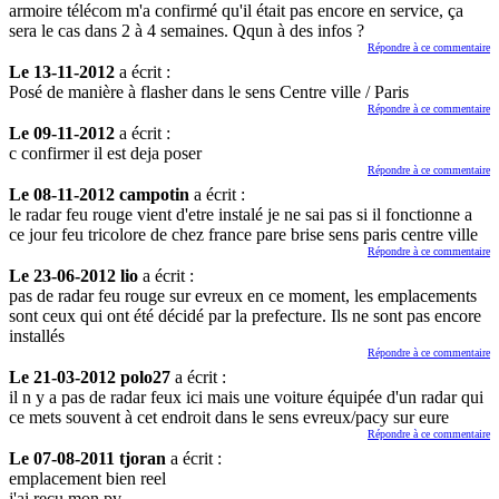
armoire télécom m'a confirmé qu'il était pas encore en service, ça
sera le cas dans 2 à 4 semaines. Qqun à des infos ?
Répondre à ce commentaire
Le 13-11-2012
a écrit :
Posé de manière à flasher dans le sens Centre ville / Paris
Répondre à ce commentaire
Le 09-11-2012
a écrit :
c confirmer il est deja poser
Répondre à ce commentaire
Le 08-11-2012 campotin
a écrit :
le radar feu rouge vient d'etre instalé je ne sai pas si il fonctionne a
ce jour feu tricolore de chez france pare brise sens paris centre ville
Répondre à ce commentaire
Le 23-06-2012 lio
a écrit :
pas de radar feu rouge sur evreux en ce moment, les emplacements
sont ceux qui ont été décidé par la prefecture. Ils ne sont pas encore
installés
Répondre à ce commentaire
Le 21-03-2012 polo27
a écrit :
il n y a pas de radar feux ici mais une voiture équipée d'un radar qui
ce mets souvent à cet endroit dans le sens evreux/pacy sur eure
Répondre à ce commentaire
Le 07-08-2011 tjoran
a écrit :
emplacement bien reel
j'ai recu mon pv