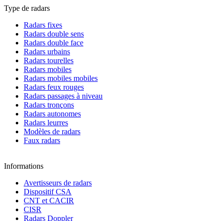
Type de radars
Radars fixes
Radars double sens
Radars double face
Radars urbains
Radars tourelles
Radars mobiles
Radars mobiles mobiles
Radars feux rouges
Radars passages à niveau
Radars tronçons
Radars autonomes
Radars leurres
Modèles de radars
Faux radars
Informations
Avertisseurs de radars
Dispositif CSA
CNT et CACIR
CISR
Radars Doppler