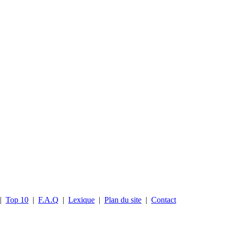
|
Top 10
|
F.A.Q
|
Lexique
|
Plan du site
|
Contact