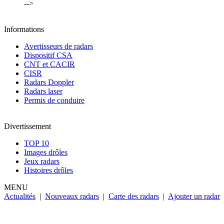
-->
Informations
Avertisseurs de radars
Dispositif CSA
CNT et CACIR
CISR
Radars Doppler
Radars laser
Permis de conduire
Divertissement
TOP 10
Images drôles
Jeux radars
Histoires drôles
MENU
Actualités
|
Nouveaux radars
|
Carte des radars
|
Ajouter un radar