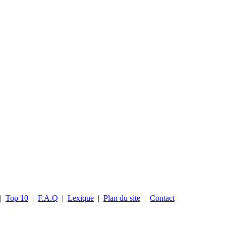
|
Top 10
|
F.A.Q
|
Lexique
|
Plan du site
|
Contact