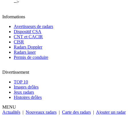
-->
Informations
Avertisseurs de radars
Dispositif CSA
CNT et CACIR
CISR
Radars Doppler
Radars laser
Permis de conduire
Divertissement
TOP 10
Images drôles
Jeux radars
Histoires drôles
MENU
Actualités
|
Nouveaux radars
|
Carte des radars
|
Ajouter un radar