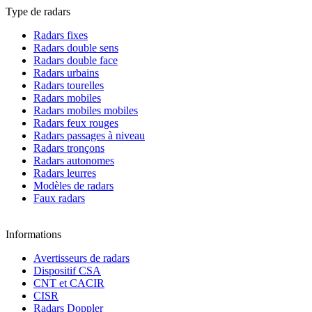
Type de radars
Radars fixes
Radars double sens
Radars double face
Radars urbains
Radars tourelles
Radars mobiles
Radars mobiles mobiles
Radars feux rouges
Radars passages à niveau
Radars tronçons
Radars autonomes
Radars leurres
Modèles de radars
Faux radars
Informations
Avertisseurs de radars
Dispositif CSA
CNT et CACIR
CISR
Radars Doppler