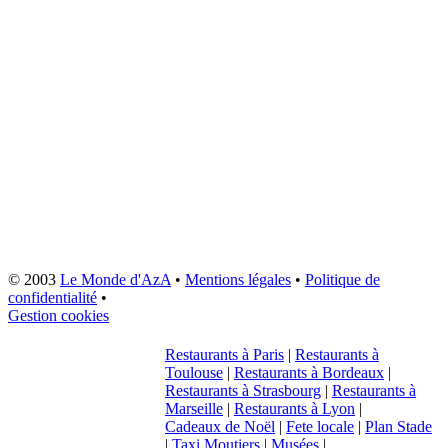
© 2003
Le Monde d'AzA
•
Mentions légales
•
Politique de
confidentialité
•
Gestion cookies
Restaurants à Paris
|
Restaurants à
Toulouse
|
Restaurants à Bordeaux
|
Restaurants à Strasbourg
|
Restaurants à
Marseille
|
Restaurants à Lyon
|
Cadeaux de Noël
|
Fete locale
|
Plan Stade
|
Taxi Moutiers
|
Musées
|