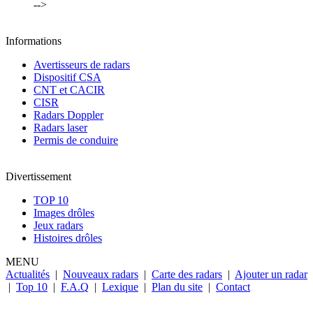
-->
Informations
Avertisseurs de radars
Dispositif CSA
CNT et CACIR
CISR
Radars Doppler
Radars laser
Permis de conduire
Divertissement
TOP 10
Images drôles
Jeux radars
Histoires drôles
MENU
Actualités
|
Nouveaux radars
|
Carte des radars
|
Ajouter un radar
|
Top 10
|
F.A.Q
|
Lexique
|
Plan du site
|
Contact