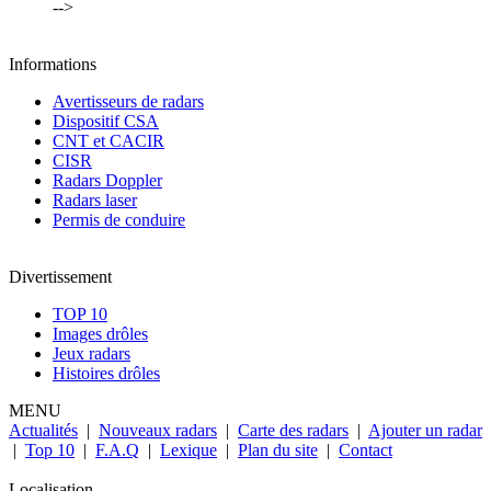
-->
Informations
Avertisseurs de radars
Dispositif CSA
CNT et CACIR
CISR
Radars Doppler
Radars laser
Permis de conduire
Divertissement
TOP 10
Images drôles
Jeux radars
Histoires drôles
MENU
Actualités
|
Nouveaux radars
|
Carte des radars
|
Ajouter un radar
|
Top 10
|
F.A.Q
|
Lexique
|
Plan du site
|
Contact
Localisation