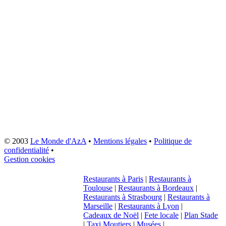
© 2003
Le Monde d'AzA
•
Mentions légales
•
Politique de
confidentialité
•
Gestion cookies
Restaurants à Paris
|
Restaurants à
Toulouse
|
Restaurants à Bordeaux
|
Restaurants à Strasbourg
|
Restaurants à
Marseille
|
Restaurants à Lyon
|
Cadeaux de Noël
|
Fete locale
|
Plan Stade
|
Taxi Moutiers
|
Musées
|